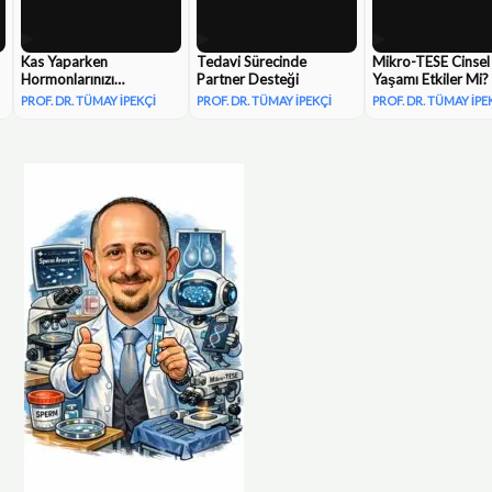
▶
▶
▶
Kas Yaparken
Tedavi Sürecinde
Mikro-TESE Cinsel
Hormonlarınızı
Partner Desteği
Yaşamı Etkiler Mi?
sıfırlamayın!
PROF. DR. TÜMAY İPEKÇI
PROF. DR. TÜMAY İPEKÇI
PROF. DR. TÜMAY İPE