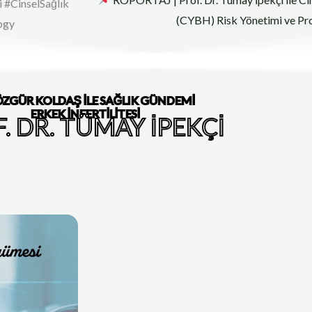
 #CinselSağlık
(CYBH) Risk Yönetimi ve Pro
ogy
 ÖZGÜR KOLDAŞ İLE SAĞLIK GÜNDEMİ
ERKEK İNFERTİLİTESİ
. DR. TÜMAY İPEKÇİ