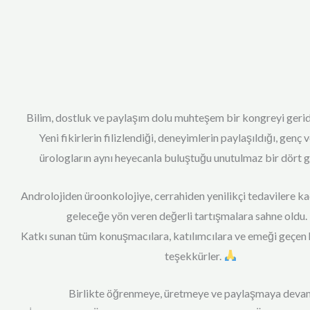
Bilim, dostluk ve paylaşım dolu muhteşem bir kongreyi gerid
Yeni fikirlerin filizlendiği, deneyimlerin paylaşıldığı, genç
ürologların aynı heyecanla buluştuğu unutulmaz bir dört 
Androlojiden üroonkolojiye, cerrahiden yenilikçi tedavilere k
geleceğe yön veren değerli tartışmalara sahne oldu.
Katkı sunan tüm konuşmacılara, katılımcılara ve emeği geçen
teşekkürler.
Birlikte öğrenmeye, üretmeye ve paylaşmaya dev