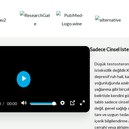
a
t
u
e
g
e
b
d
r
r
e
i
a
n
m
Sadece Cinsel İste
Düşük testosteron 
isteksizlik değildir
depresif ruh hali, k
P
yoğunluğunda azal
l
yağlanma gibi birço
a
belirtiyle kendini g
tablo sadece cinsel
y
M
S
P
E
0
00:00
değil, genel sağlığı
u
e
I
n
tanı ve uygun tedav
t
t
P
t
içerik bilgilendirme 
e
t
e
cerrahi veya girişi