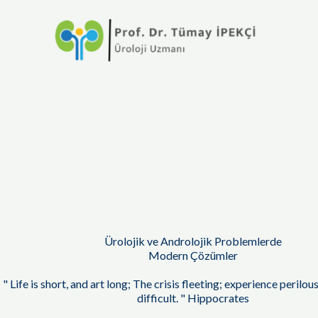
İçeriğe
atla
Ürolojik ve Androlojik Problemlerde
Modern Çözümler
" Life is short, and art long; The crisis fleeting; experience perilou
difficult. " Hippocrates