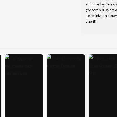
sonuçlar kişiden kiş
i
r
gösterebilir. İşlem
n
f
hekiminizden detayl
g
u
önerilir.
s
l
l
s
c
r
e
e
n