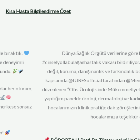
Kısa Hasta Bilgilendirme Özet
e bıraktık.
Dünya Sağlık Örgütü verilerine göre h
 ve deneyimli
#cinselyollabulaşanhastalık vakası bildiriliyor
gündü.
değil, koruma, danışmanlık ve farkındalık bo
kapsamda @IURESofficial tarafından @Memo
adar her oturum,
düzenlenen “Ofis Üroloji’sinde Mükemmeliyet
yaptığım panelde üroloji, dermatoloji ve kadı
 herkese sonsuz
hocalarımızın klinik pratiğe dair görüşlerini
hocalarımıza teşekkür
am!
RÖPORTAJ | Prof. Dr. Tümay İpekçi ile Cin