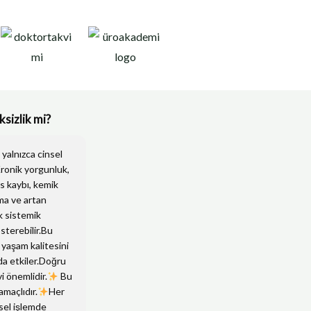
ksizlik mi?
yalnızca cinsel
.Kronik yorgunluk,
as kaybı, kemik
ma ve artan
k sistemik
österebilir.Bu
 yaşam kalitesini
 da etkiler.Doğru
i önemlidir.
Bu
amaçlıdır.
Her
msel işlemde