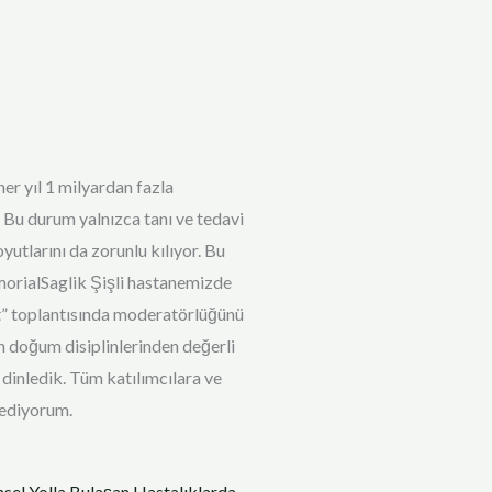
er yıl 1 milyardan fazla
. Bu durum yalnızca tanı ve tedavi
yutlarını da zorunlu kılıyor. Bu
rialSaglik Şişli hastanemizde
” toplantısında moderatörlüğünü
n doğum disiplinlerinden değerli
 dinledik. Tüm katılımcılara ve
 ediyorum.
sel Yolla Bulaşan Hastalıklarda