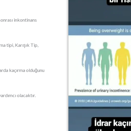
sonrası inkontinans
şma tipi, Karışık Tip,
larda kaçırma olduğunu
yardımcı olacaktır.