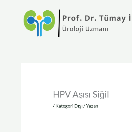
İçeriğe
atla
HPV Aşısı Siğil
/
Kategori Dışı
/ Yazan