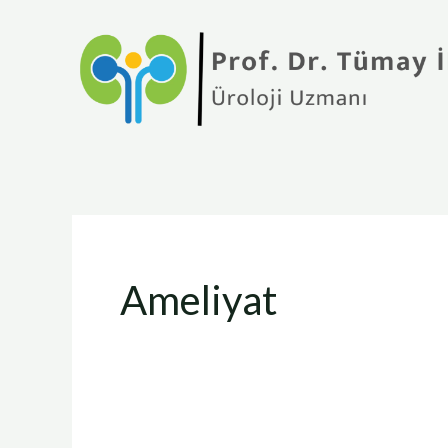
İçeriğe
atla
Ameliyat