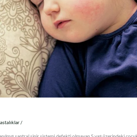
astalıklar
/
lmış santral sinir sistemi defekti olmayan 5 yaş üzerindeki çocukl