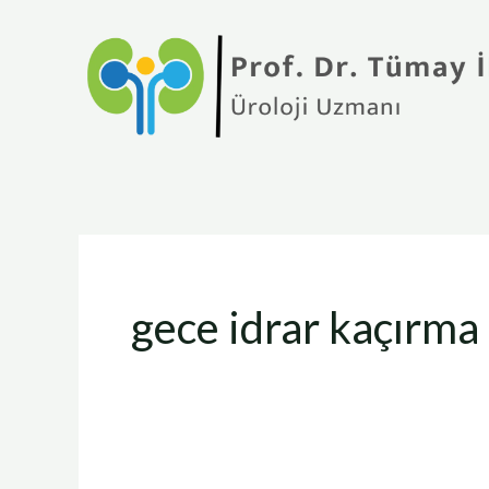
İçeriğe
atla
gece idrar kaçırma