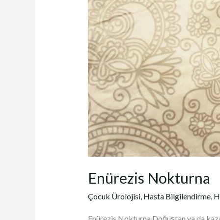
Enürezis Nokturna
Çocuk Ürolojisi
,
Hasta Bilgilendirme
,
H
Enürezis Nokturna Doğuştan ya da kazanı