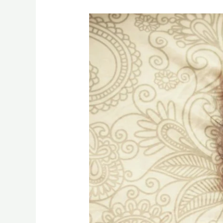
Enürezis
Nokturna