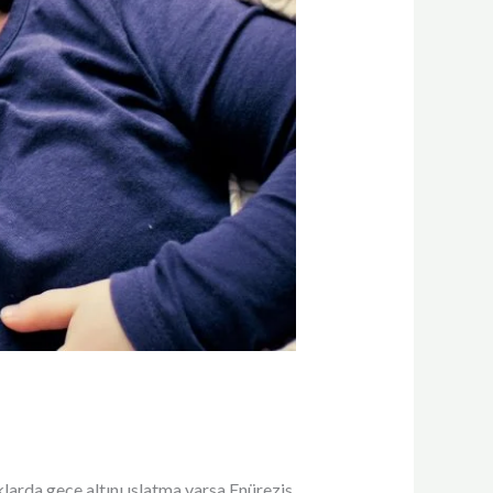
arda gece altını ıslatma varsa Enürezis