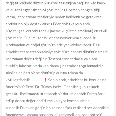
değiştirildiğinde düzelebilir.•Yağ fazlalığına bağlı ise kilo kaybı
ve düzenli egzersiz en iyi çözümdür.•Hormon dengesizliği
varsa, laboratuvar testleriyle neden belirlenir ve gerekirse
endokrinolojik destek alınır.•Eğer doku kalıcı olarak
büyümüşse, cerrahi tedavi (meme küçültme ameliyatı) en etkili
çözümdür. Günümüzde bu operasyonlar kısa sürede, iz
bırakmadan ve doğal görünümlerle yapılabilmektedir. Bazı
erkekler testosteron takviyesiyle düzeleceğini düşünür ama bu
her zaman doğru değildir. Testosteron tedavisi yalnızca
eksikliği laboratuvarla kanıtlanmış hastalara uygulanmalıdır.
Aksi halde östrojene dönüşüp durumu daha da
kötüleştirebilir. ⸻
Son olarak, erkeklere bu konuda ne
önerirsiniz? Prof. Dr. Tümay İpekçi:Öncelikle şunu bilmek
gerekir: Jinekomasti utanılacak bir durum değildir.Erken fark
edilip doğru değerlendirilirse kolayca kontrol altına
alınabilir.Erkekler, göğüs bölgesinde fark ettikleri her değişikliği
önemsemeli, yaşam tarzlarını düzenlemeli, doktor kontrolü