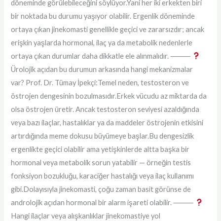
döneminde görülebileceğini söylüyor.Yani her iki erkekten biri
bir noktada bu durumu yaşıyor olabilir. Ergenlik döneminde
ortaya çıkan jinekomasti genellikle geçici ve zararsızdır; ancak
erişkin yaşlarda hormonal, ilaç ya da metabolik nedenlerle
ortaya çıkan durumlar daha dikkatle ele alınmalıdır. ⸻
Ürolojik açıdan bu durumun arkasında hangi mekanizmalar
var? Prof. Dr. Tümay İpekçi:Temel neden, testosteron ve
östrojen dengesinin bozulmasıdır.Erkek vücudu az miktarda da
olsa östrojen üretir. Ancak testosteron seviyesi azaldığında
veya bazı ilaçlar, hastalıklar ya da maddeler östrojenin etkisini
artırdığında meme dokusu büyümeye başlar.Bu dengesizlik
ergenlikte geçici olabilir ama yetişkinlerde altta başka bir
hormonal veya metabolik sorun yatabilir — örneğin testis
fonksiyon bozukluğu, karaciğer hastalığı veya ilaç kullanımı
gibi.Dolayısıyla jinekomasti, çoğu zaman basit görünse de
androlojik açıdan hormonal bir alarm işareti olabilir. ⸻
Hangi ilaçlar veya alışkanlıklar jinekomastiye yol