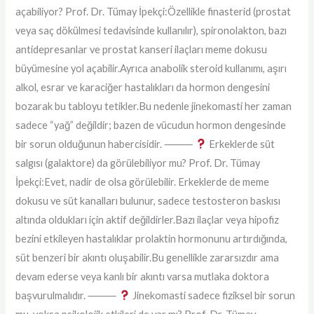
açabiliyor? Prof. Dr. Tümay İpekçi:Özellikle finasterid (prostat
veya saç dökülmesi tedavisinde kullanılır), spironolakton, bazı
antidepresanlar ve prostat kanseri ilaçları meme dokusu
büyümesine yol açabilir.Ayrıca anabolik steroid kullanımı, aşırı
alkol, esrar ve karaciğer hastalıkları da hormon dengesini
bozarak bu tabloyu tetikler.Bu nedenle jinekomasti her zaman
sadece “yağ” değildir; bazen de vücudun hormon dengesinde
bir sorun olduğunun habercisidir. ⸻
Erkeklerde süt
salgısı (galaktore) da görülebiliyor mu? Prof. Dr. Tümay
İpekçi:Evet, nadir de olsa görülebilir. Erkeklerde de meme
dokusu ve süt kanalları bulunur, sadece testosteron baskısı
altında oldukları için aktif değildirler.Bazı ilaçlar veya hipofiz
bezini etkileyen hastalıklar prolaktin hormonunu artırdığında,
süt benzeri bir akıntı oluşabilir.Bu genellikle zararsızdır ama
devam ederse veya kanlı bir akıntı varsa mutlaka doktora
başvurulmalıdır. ⸻
Jinekomasti sadece fiziksel bir sorun