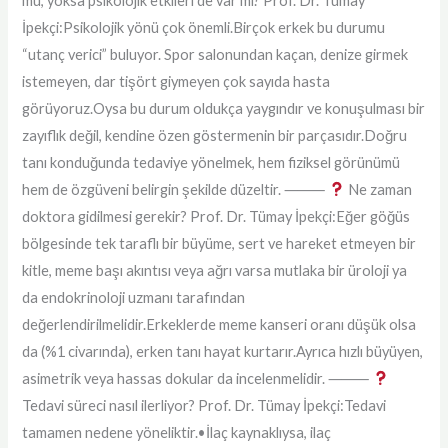
mu, yoksa psikolojik etkileri de var mı? Prof. Dr. Tümay
İpekçi:Psikolojik yönü çok önemli.Birçok erkek bu durumu
“utanç verici” buluyor. Spor salonundan kaçan, denize girmek
istemeyen, dar tişört giymeyen çok sayıda hasta
görüyoruz.Oysa bu durum oldukça yaygındır ve konuşulması bir
zayıflık değil, kendine özen göstermenin bir parçasıdır.Doğru
tanı konduğunda tedaviye yönelmek, hem fiziksel görünümü
hem de özgüveni belirgin şekilde düzeltir. ⸻
Ne zaman
doktora gidilmesi gerekir? Prof. Dr. Tümay İpekçi:Eğer göğüs
bölgesinde tek taraflı bir büyüme, sert ve hareket etmeyen bir
kitle, meme başı akıntısı veya ağrı varsa mutlaka bir üroloji ya
da endokrinoloji uzmanı tarafından
değerlendirilmelidir.Erkeklerde meme kanseri oranı düşük olsa
da (%1 civarında), erken tanı hayat kurtarır.Ayrıca hızlı büyüyen,
asimetrik veya hassas dokular da incelenmelidir. ⸻
Tedavi süreci nasıl ilerliyor? Prof. Dr. Tümay İpekçi:Tedavi
tamamen nedene yöneliktir.•İlaç kaynaklıysa, ilaç