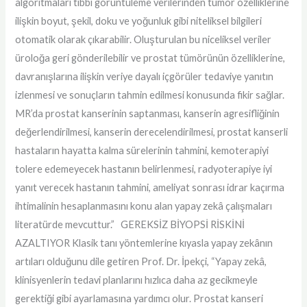
algoritmaları tıbbi görüntüleme verilerinden tümör özelliklerine
ilişkin boyut, şekil, doku ve yoğunluk gibi niteliksel bilgileri
otomatik olarak çıkarabilir. Oluşturulan bu niceliksel veriler
üroloğa geri gönderilebilir ve prostat tümörünün özelliklerine,
davranışlarına ilişkin veriye dayalı içgörüler tedaviye yanıtın
izlenmesi ve sonuçların tahmin edilmesi konusunda fikir sağlar.
MR’da prostat kanserinin saptanması, kanserin agresifliğinin
değerlendirilmesi, kanserin derecelendirilmesi, prostat kanserli
hastaların hayatta kalma sürelerinin tahmini, kemoterapiyi
tolere edemeyecek hastanın belirlenmesi, radyoterapiye iyi
yanıt verecek hastanın tahmini, ameliyat sonrası idrar kaçırma
ihtimalinin hesaplanmasını konu alan yapay zekâ çalışmaları
literatürde mevcuttur.” GEREKSİZ BİYOPSİ RİSKİNİ
AZALTIYOR Klasik tanı yöntemlerine kıyasla yapay zekânın
artıları olduğunu dile getiren Prof. Dr. İpekçi, “Yapay zekâ,
klinisyenlerin tedavi planlarını hızlıca daha az gecikmeyle
gerektiği gibi ayarlamasına yardımcı olur. Prostat kanseri