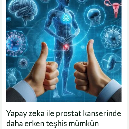
ile
prostat
kanserinde
daha
erken
teşhis
mümkün
Yapay zeka ile prostat kanserinde
daha erken teşhis mümkün