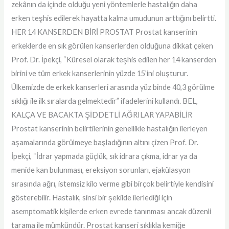
zekânın da içinde olduğu yeni yöntemlerle hastalığın daha
erken teşhis edilerek hayatta kalma umudunun arttığını belirtti.
HER 14 KANSERDEN BİRİ PROSTAT Prostat kanserinin
erkeklerde en sık görülen kanserlerden olduğuna dikkat çeken
Prof. Dr. İpekçi, “Küresel olarak teşhis edilen her 14 kanserden
birini ve tüm erkek kanserlerinin yüzde 15’ini oluşturur.
Ülkemizde de erkek kanserleri arasında yüz binde 40,3 görülme
sıklığı ile ilk sıralarda gelmektedir” ifadelerini kullandı. BEL,
KALÇA VE BACAKTA ŞİDDETLİ AĞRILAR YAPABİLİR
Prostat kanserinin belirtilerinin genellikle hastalığın ilerleyen
aşamalarında görülmeye başladığının altını çizen Prof. Dr.
İpekçi, “İdrar yapmada güçlük, sık idrara çıkma, idrar ya da
menide kan bulunması, ereksiyon sorunları, ejakülasyon
sırasında ağrı, istemsiz kilo verme gibi birçok belirtiyle kendisini
gösterebilir. Hastalık, sinsi bir şekilde ilerlediği için
asemptomatik kişilerde erken evrede tanınması ancak düzenli
tarama ile mümkündür. Prostat kanseri sıklıkla kemiğe