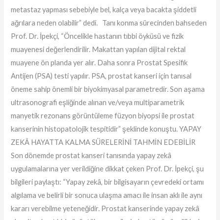
metastaz yapması sebebiyle bel, kalça veya bacakta şiddetli
ağrılara neden olabilir” dedi. Tanı konma sürecinden bahseden
Prof. Dr. İpekçi, “Öncelikle hastanın tıbbi öyküsü ve fizik
muayenesi değerlendirilir. Makattan yapılan dijital rektal
muayene ön planda yer alır. Daha sonra Prostat Spesifik
Antijen (PSA) testi yapılır. PSA, prostat kanseri için tanısal
öneme sahip önemli bir biyokimyasal parametredir. Son aşama
ultrasonografi eşliğinde alınan ve/veya multiparametrik
manyetik rezonans görüntüleme füzyon biyopsi ile prostat
kanserinin histopatolojik tespitidir” şeklinde konuştu. YAPAY
ZEKÂ HAYATTA KALMA SÜRELERİNİ TAHMİN EDEBİLİR
Son dönemde prostat kanseri tanısında yapay zekâ
uygulamalarına yer verildiğine dikkat çeken Prof. Dr. İpekçi, şu
bilgileri paylaştı: “Yapay zekâ, bir bilgisayarın çevredeki ortamı
algılama ve belirli bir sonuca ulaşma amacı ile insan aklı ile aynı
kararı verebilme yeteneğidir. Prostat kanserinde yapay zekâ