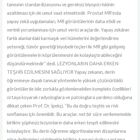
tanısının standardizasyonu ve gereksiz biyopsi riskinin
azaltılması için de umut vaat etmektedir. Prostat MR’ında
yapay zekâ uygulamaları, MR görüntülerinin daha etkili ve
verimli yorumlanması için umut verici araçlardır. Yapay zekânın
farklı alanlardaki karmaşık veri kümelerini değerlendirme
yeteneği, tümör genetiği biyobelirteçleri ile MR gibi gelişmiş
görüntülemelerin köprülenmesini de kolaylaştırabileceğini
düşündürmektedir” dedi. LEZYONLARIN DAHA ERKEN
TEŞHİS EDİLMESİNİ SAĞLIYOR Yapay zekanın, derin
öğrenmeye dayalı tanısal yöntemlerle yüksek çözünürlüklü
görüntülerde bile zorlukla gözlemlenebilen kompleks özellikleri
ortaya koyarak radyologlara ve patologlara yardımcı olduğuna
dikkat çeken Prof. Dr. İpekçi, “Bu da doğru teşhis ve risk
sınıflaması için önemlidir. Bu araçlar, net bir süre verilememekle
birlikte şüphesiz lezyonların daha erken tespit edilmesini
kolaylaştırır. Bu derin öğrenme algoritmalarının dizaynlarına
göre değişimleri olabilmekle birlikte, kanseri doğru saptama