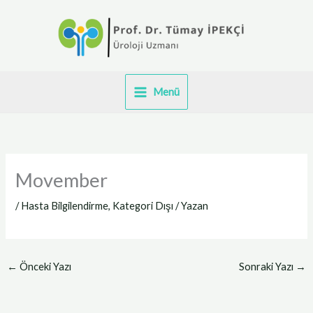
İçeriğe
atla
Menü
Movember
/
Hasta Bilgilendirme
,
Kategori Dışı
/ Yazan
←
Önceki Yazı
Sonraki Yazı
→